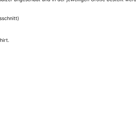
sschnitt)
irt.