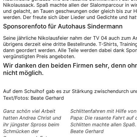
Nikolaussack. Spaß machte allen der Slalomparcour in win
und gelacht, an Tauen geschwungen oder gleich bis zur Ha
werden. Der freute sich über Lieder und Gedichte und hatt
Sponsorenfoto für Autohaus Sindermann
Seine jährliche Nikolausfeier nahm der TV 04 auch zum Anl
übrigens derzeit eine dritte Bestellrunde. T-Shirts, Trai
dann geordert werden. Alle Teile werden dabei dank Spo
vergünstigten Preis angeboten.
Wir danken den beiden Firmen sehr, denn ohn
nicht möglich.
Auf dem Schulhof gab es zur Stärkung zwischendurch un
Text/Fotos: Beate Gerhard
Ganz schön viel Arbeit
Schlittenfahren mit Hilfe v
hatten Andrea Christ und
Papa: Die rasante Fahrt auf 
ihr jüngster Spross beim
Schlitten machte allen Spaß.
Schmücken der
Beate Gerhard