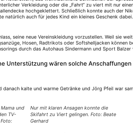
terlicher Verkleidung oder die „Fahrt“ zu viert mit nur ein
llendecke hochgeklettert. Schließlich konnte auch der Niko
e natürlich auch für jedes Kind ein kleines Geschenk dabei.
ass, seine neue Vereinskleidung vorzustellen. Weil sie weit
ningsanzüge, Hosen, Radtrikots oder Softshelljacken können b
nsorings durch das Autohaus Sindermann und Sport Balzer 
e Unterstützung wären solche Anschaffungen fü
d danach kalte und warme Getränke und Jörg Pfeil war s
on Mama und
Nur mit klaren Ansagen konnte die
den TV-
Skifahrt zu Viert gelingen. Foto: Beate
 Foto:
Gerhard