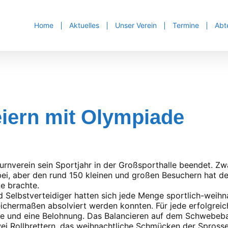
Home
Aktuelles
Unser Verein
Termine
Abt
feiern mit Olympiade
urnverein sein Sportjahr in der Großsporthalle beendet. Zw
ei, aber den rund 150 kleinen und großen Besuchern hat d
e brachte.
nd Selbstverteidiger hatten sich jede Menge sportlich-weihn
eichermaßen absolviert werden konnten. Für jede erfolgrei
de und eine Belohnung. Das Balancieren auf dem Schwebeb
wei Rollbrettern, das weihnachtliche Schmücken der Spros