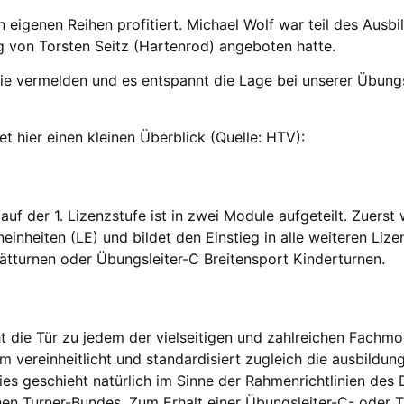
 eigenen Reihen profitiert. Michael Wolf war teil des Ausbi
g von Torsten Seitz (Hartenrod) angeboten hatte.
nie vermelden und es entspannt die Lage bei unserer Übungs
et hier einen kleinen Überblick (Quelle: HTV):
uf der 1. Lizenzstufe ist in zwei Module aufgeteilt. Zuerst 
neinheiten (LE) und bildet den Einstieg in alle weiteren Liz
ätturnen oder Übungsleiter-C Breitensport Kinderturnen.
die Tür zu jedem der vielseitigen und zahlreichen Fachmo
m vereinheitlicht und standardisiert zugleich die ausbildu
ies geschieht natürlich im Sinne der Rahmenrichtlinien de
 Turner-Bundes. Zum Erhalt einer Übungsleiter-C- oder T