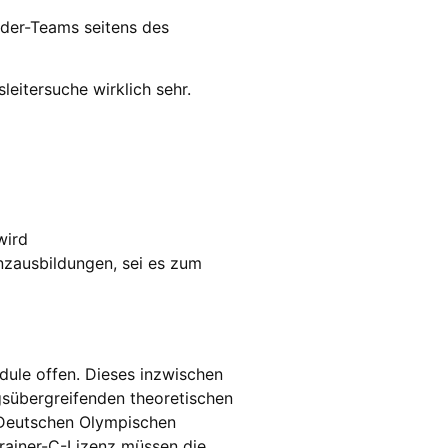
lder-Teams seitens des
leitersuche wirklich sehr.
wird
enzausbildungen, sei es zum
dule offen. Dieses inzwischen
ngsübergreifenden theoretischen
s Deutschen Olympischen
rainer-C-Lizenz müssen die