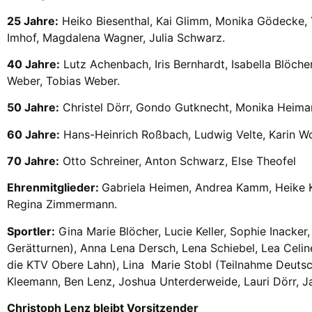
25 Jahre:
Heiko Biesenthal, Kai Glimm, Monika Gödecke, Y
Imhof, Magdalena Wagner, Julia Schwarz.
40 Jahre:
Lutz Achenbach, Iris Bernhardt, Isabella Blöch
Weber, Tobias Weber.
50 Jahre:
Christel Dörr, Gondo Gutknecht, Monika Heimann
60 Jahre:
Hans-Heinrich Roßbach, Ludwig Velte, Karin Wo
70 Jahre:
Otto Schreiner, Anton Schwarz, Else Theofel
Ehrenmitglieder:
Gabriela Heimen, Andrea Kamm, Heike Kr
Regina Zimmermann.
Sportler:
Gina Marie Blöcher, Lucie Keller, Sophie Inacker
Gerätturnen), Anna Lena Dersch, Lena Schiebel, Lea Celi
die KTV Obere Lahn), Lina Marie Stobl (Teilnahme Deutsc
Kleemann, Ben Lenz, Joshua Unterderweide, Lauri Dörr, Ja
Christoph Lenz bleibt Vorsitzender