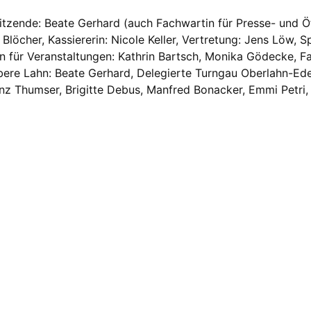
sitzende: Beate Gerhard (auch Fachwartin für Presse- und Öff
 Blöcher, Kassiererin: Nicole Keller, Vertretung: Jens Löw, S
en für Veranstaltungen: Kathrin Bartsch, Monika Gödecke, F
bere Lahn: Beate Gerhard, Delegierte Turngau Oberlahn-Eder
einz Thumser, Brigitte Debus, Manfred Bonacker, Emmi Petri