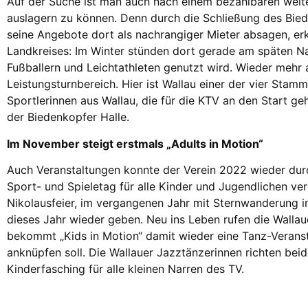
Auf der Suche ist man auch nach einem bezahlbaren weite
auslagern zu können. Denn durch die Schließung des Bied
seine Angebote dort als nachrangiger Mieter absagen, erk
Landkreises: Im Winter stünden dort gerade am späten N
Fußballern und Leichtathleten genutzt wird. Wieder mehr
Leistungsturnbereich. Hier ist Wallau einer der vier Sta
Sportlerinnen aus Wallau, die für die KTV an den Start ge
der Biedenkopfer Halle.
Im November steigt erstmals „Adults in Motion“
Auch Veranstaltungen konnte der Verein 2022 wieder durc
Sport- und Spieletag für alle Kinder und Jugendlichen ver
Nikolausfeier, im vergangenen Jahr mit Sternwanderung in
dieses Jahr wieder geben. Neu ins Leben rufen die Walla
bekommt „Kids in Motion“ damit wieder eine Tanz-Veransta
anknüpfen soll. Die Wallauer Jazztänzerinnen richten beid
Kinderfasching für alle kleinen Narren des TV.