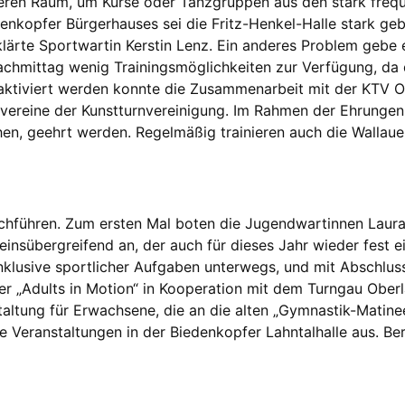
ren Raum, um Kurse oder Tanzgruppen aus den stark freque
enkopfer Bürgerhauses sei die Fritz-Henkel-Halle stark ge
lärte Sportwartin Kerstin Lenz. Ein anderes Problem gebe 
achmittag wenig Trainingsmöglichkeiten zur Verfügung, da 
 aktiviert werden konnte die Zusammenarbeit mit der KTV 
mmvereine der Kunstturnvereinigung. Im Rahmen der Ehrunge
hen, geehrt werden. Regelmäßig trainieren auch die Wallaue
hführen. Zum ersten Mal boten die Jugendwartinnen Laura 
einsübergreifend an, der auch für dieses Jahr wieder fest ei
klusive sportlicher Aufgaben unterwegs, und mit Abschluss 
uer „Adults in Motion“ in Kooperation mit dem Turngau Obe
ltung für Erwachsene, die an die alten „Gymnastik-Matinee
e Veranstaltungen in der Biedenkopfer Lahntalhalle aus. Ber