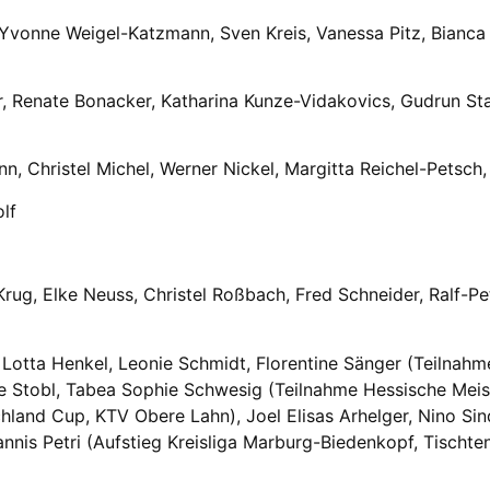
vonne Weigel-Katzmann, Sven Kreis, Vanessa Pitz, Bianca 
er, Renate Bonacker, Katharina Kunze-Vidakovics, Gudrun St
, Christel Michel, Werner Nickel, Margitta Reichel-Petsch,
lf
ug, Elke Neuss, Christel Roßbach, Fred Schneider, Ralf-Pe
, Lotta Henkel, Leonie Schmidt, Florentine Sänger (Teilnah
ne Stobl, Tabea Sophie Schwesig (Teilnahme Hessische Meis
hland Cup, KTV Obere Lahn), Joel Elisas Arhelger, Nino Si
nnis Petri (Aufstieg Kreisliga Marburg-Biedenkopf, Tischte